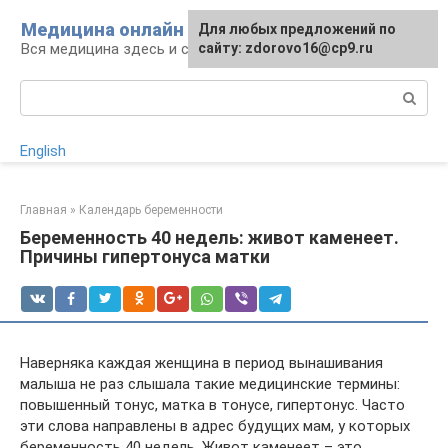
Перейти
Медицина онлайн
Для любых предложений по
к
Вся медицина здесь и сейчас
сайту: zdorovo16@cp9.ru
контенту
Поиск:
English
Главная
»
Календарь беременности
Беременность 40 недель: живот каменеет.
Причины гипертонуса матки
Наверняка каждая женщина в период вынашивания
малыша не раз слышала такие медицинские термины:
повышенный тонус, матка в тонусе, гипертонус. Часто
эти слова направлены в адрес будущих мам, у которых
беременность 40 недель. Живот каменеет – это