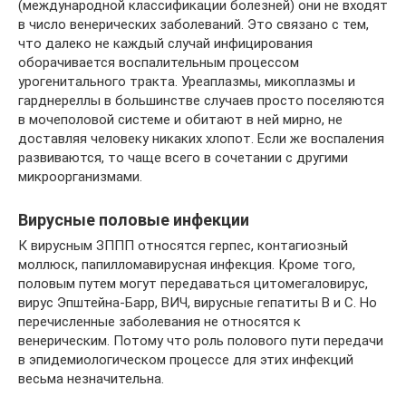
(международной классификации болезней) они не входят
в число венерических заболеваний. Это связано с тем,
что далеко не каждый случай инфицирования
оборачивается воспалительным процессом
урогенитального тракта. Уреаплазмы, микоплазмы и
гарднереллы в большинстве случаев просто поселяются
в мочеполовой системе и обитают в ней мирно, не
доставляя человеку никаких хлопот. Если же воспаления
развиваются, то чаще всего в сочетании с другими
микроорганизмами.
Вирусные половые инфекции
К вирусным ЗППП относятся герпес, контагиозный
моллюск, папилломавирусная инфекция. Кроме того,
половым путем могут передаваться цитомегаловирус,
вирус Эпштейна-Барр, ВИЧ, вирусные гепатиты В и С. Но
перечисленные заболевания не относятся к
венерическим. Потому что роль полового пути передачи
в эпидемиологическом процессе для этих инфекций
весьма незначительна.