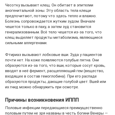
Чесотку вызывает клещ. Он обитает в эпителии
аногенитальной зоны. Эту область тела клещи
предпочитают, потому что здесь тепло и влажно.
Болезнь сопровождается жутким зудом. Вначале
чешется только в паху, а затем зуд становится
генерализованным. Всё тело чешется из-за того, что
клещ выделяет продукты метаболизма, являющиеся
сильными аллергенами.
Фтириаз вызывают лобковые вши. Зуда у пациентов
почти нет. На коже появляются голубые пятна. Они
образуются из-за того, что вши, которые сосут кровь,
вводят в неё фермент, расщепляющий гем (вещество,
входящее в состав гемоглобина). При его распаде
образуются продукты, дающие голубой цвет. Вшей или
их гнид можно обнаружить при осмотре.
Причины возникновения ИППП
Половые инфекции передающиеся преимущественно
половым путем не зря названы в честь богини Венеры —