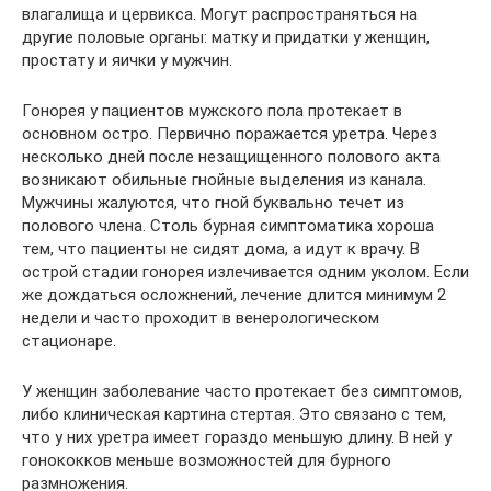
влагалища и цервикса. Могут распространяться на
другие половые органы: матку и придатки у женщин,
простату и яички у мужчин.
Гонорея у пациентов мужского пола протекает в
основном остро. Первично поражается уретра. Через
несколько дней после незащищенного полового акта
возникают обильные гнойные выделения из канала.
Мужчины жалуются, что гной буквально течет из
полового члена. Столь бурная симптоматика хороша
тем, что пациенты не сидят дома, а идут к врачу. В
острой стадии гонорея излечивается одним уколом. Если
же дождаться осложнений, лечение длится минимум 2
недели и часто проходит в венерологическом
стационаре.
У женщин заболевание часто протекает без симптомов,
либо клиническая картина стертая. Это связано с тем,
что у них уретра имеет гораздо меньшую длину. В ней у
гонококков меньше возможностей для бурного
размножения.