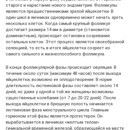
старого и нарастание нового эндометрия. Фолликулы
являются предшественниками зрелой яйцеклетки. В
один цикл в яичниках одновременно может начать зреть
несколько клеток. Когда самый крупный фолликул
достигает размера 14 мм в диаметре (становится
доминантным), происходит остановка созревания
остальных клеток. Этот процесс является своеобразной
селекцией, то есть в итоге яйцеклетка созреет из
самого сильного и жизнеспособного фолликула.
В конце фолликулярной фазы происходит овуляция. В
течение около суток (максимум 48 часов) после выхода
яйцеклетки, возможно ее оплодотворение. В норме
длительность лютеиновой фазы составляет около 14
дней, но даже у одной и той же женщины возможны
существенные колебания (от 7 до 20-22 дней). После
выхода яйцеклетки в брюшную полость начинается
лютеиновая фаза менструального цикла. Главным
гормоном этой фазы является прогестерон. Он
вырабатывается в яичниках «желтым телом»
(уникальной временной железой, образующейся на месте