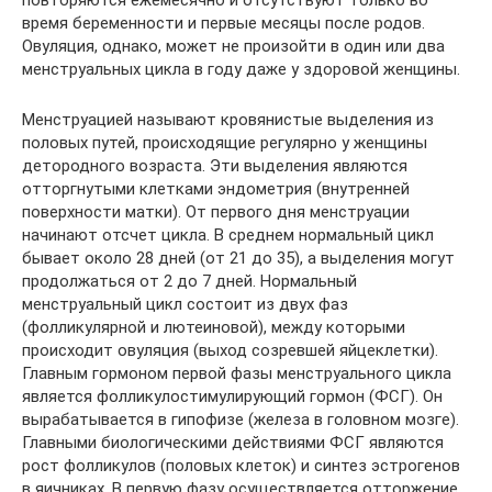
время беременности и первые месяцы после родов.
Овуляция, однако, может не произойти в один или два
менструальных цикла в году даже у здоровой женщины.
Менструацией называют кровянистые выделения из
половых путей, происходящие регулярно у женщины
детородного возраста. Эти выделения являются
отторгнутыми клетками эндометрия (внутренней
поверхности матки). От первого дня менструации
начинают отсчет цикла. В среднем нормальный цикл
бывает около 28 дней (от 21 до 35), а выделения могут
продолжаться от 2 до 7 дней. Нормальный
менструальный цикл состоит из двух фаз
(фолликулярной и лютеиновой), между которыми
происходит овуляция (выход созревшей яйцеклетки).
Главным гормоном первой фазы менструального цикла
является фолликулостимулирующий гормон (ФСГ). Он
вырабатывается в гипофизе (железа в головном мозге).
Главными биологическими действиями ФСГ являются
рост фолликулов (половых клеток) и синтез эстрогенов
в яичниках. В первую фазу осуществляется отторжение