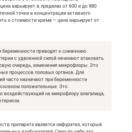
ена варьирует в пределах от 600 и до 980
течной точки и концентрации активного
ть о стоимости крема — цена варьирует от
я беременности приводят к снижению
терии с удвоенной силой начинают атаковать
рвую очередь, изменения микрофлоры. Это
ных процессов половых органов. Для
ий часто назначают при беременности
основном положительные. Это
ко воздействующий на микрофлору влагалища,
териоза.
ств препарата является нифурател, который
иальных возбудителей. Само по себе это