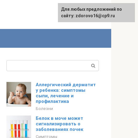
Для любых предложений по
English
сайту: zdorovo16@cp9.ru
Поиск:
Аллергический дерматит
у ребенка: симптомы
сыпи, лечение и
профилактика
Болезни
Белок в моче может
сигнализировать о
заболеваниях почек
Симптомы