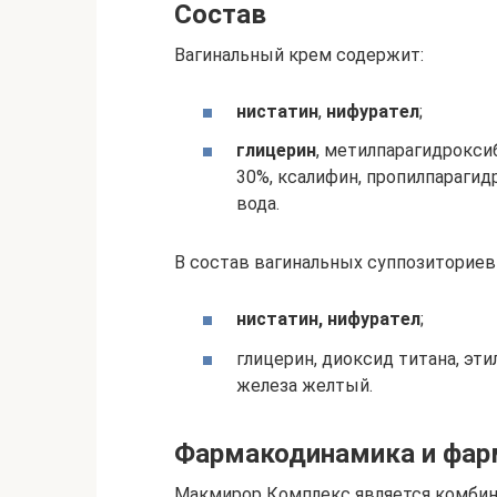
Состав
Вагинальный крем содержит:
нистатин
,
нифурател
;
глицерин
, метилпарагидрокси
30%, ксалифин, пропилпарагид
вода.
В состав вагинальных суппозиториев
нистатин, нифурател
;
глицерин, диоксид титана, эт
железа желтый.
Фармакодинамика и фар
Макмирор Комплекс является комби