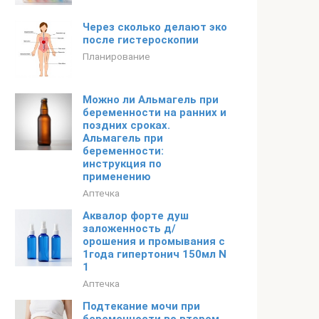
Через сколько делают эко
после гистероскопии
Планирование
Можно ли Альмагель при
беременности на ранних и
поздних сроках.
Альмагель при
беременности:
инструкция по
применению
Аптечка
Аквалор форте душ
заложенность д/
орошения и промывания с
1года гипертонич 150мл N
1
Аптечка
Подтекание мочи при