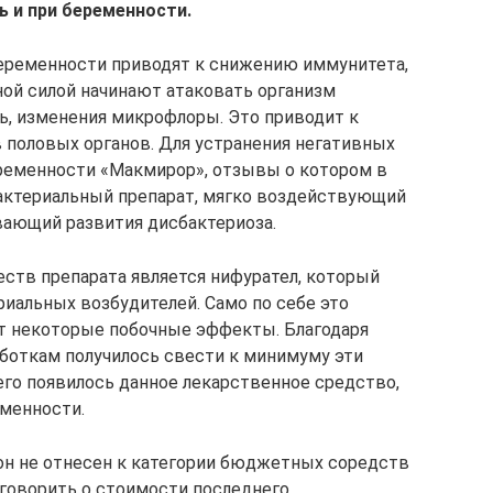
 и при беременности.
еременности приводят к снижению иммунитета,
ной силой начинают атаковать организм
ь, изменения микрофлоры. Это приводит к
половых органов. Для устранения негативных
еременности «Макмирор», отзывы о котором в
актериальный препарат, мягко воздействующий
вающий развития дисбактериоза.
ств препарата является нифурател, который
иальных возбудителей. Само по себе это
ет некоторые побочные эффекты. Благодаря
боткам получилось свести к минимуму эти
его появилось данное лекарственное средство,
менности.
он не отнесен к категории бюджетных соредств
 говорить о стоимости последнего,