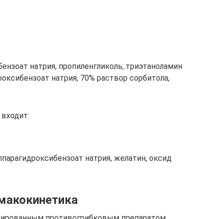
бензоат натрия, пропиленгликоль, триэтаноламин
роксибензоат натрия, 70% раствор сорбитола,
 входит:
илпарагидроксибензоат натрия, желатин, оксид
макокинетика
нированным противогрибковым препаратом