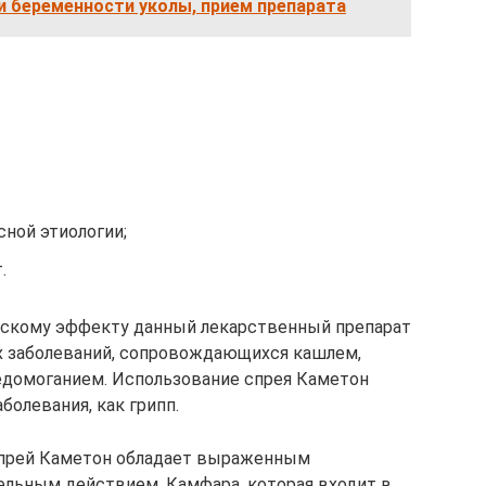
и беременности уколы, прием препарата
сной этиологии;
.
скому эффекту данный лекарственный препарат
х заболеваний, сопровождающихся кашлем,
едомоганием. Использование спрея Каметон
болевания, как грипп.
спрей Каметон обладает выраженным
льным действием. Камфара, которая входит в