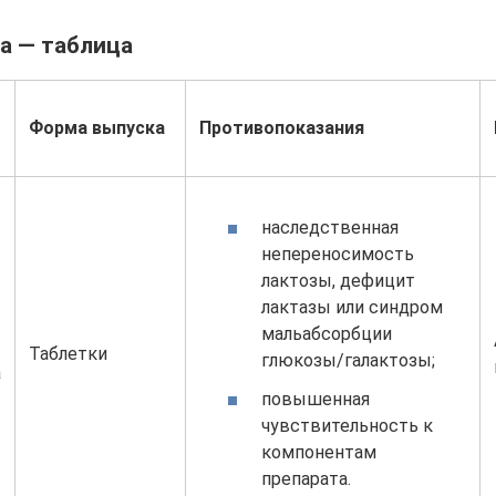
а — таблица
Форма выпуска
Противопоказания
наследственная
непереносимость
лактозы, дефицит
лактазы или синдром
мальабсорбции
Таблетки
глюкозы/галактозы;
а
повышенная
чувствительность к
компонентам
препарата.