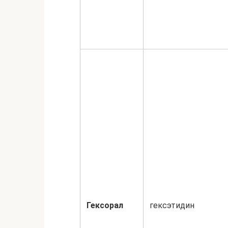
Гексорал
гексэтидин