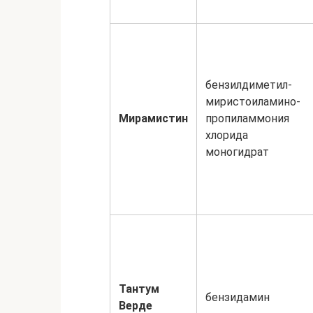
бензилдиметил-
миристоиламино-
Мирамистин
пропиламмония
хлорида
моногидрат
Тантум
бензидамин
Верде