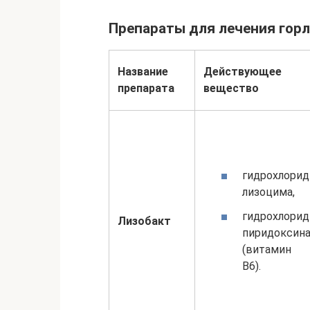
Препараты для лечения горл
Название
Действующее
препарата
вещество
гидрохлорид
лизоцима,
гидрохлорид
Лизобакт
пиридоксин
(витамин
В6).