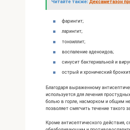
Читайте также:
Дексаметазон пр
фарингит;
ларингит;
тонзиллит;
воспаление аденоидов;
синусит бактериальной и виру
острый и хронический бронхит
Благодаря выраженному антисептиче
используется для лечения простудны
болью в горле, насморком и общим н
позволяет смягчить течение такого за
Кроме антисептического действия, 
обезболивающим и противовоспалите