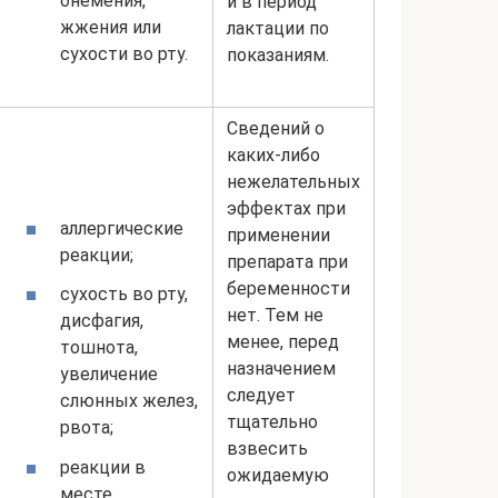
онемения,
и в период
жжения или
лактации по
сухости во рту.
показаниям.
Сведений о
каких-либо
нежелательных
эффектах при
аллергические
применении
реакции;
препарата при
беременности
сухость во рту,
нет. Тем не
дисфагия,
менее, перед
тошнота,
назначением
увеличение
следует
слюнных желез,
тщательно
рвота;
взвесить
реакции в
ожидаемую
месте