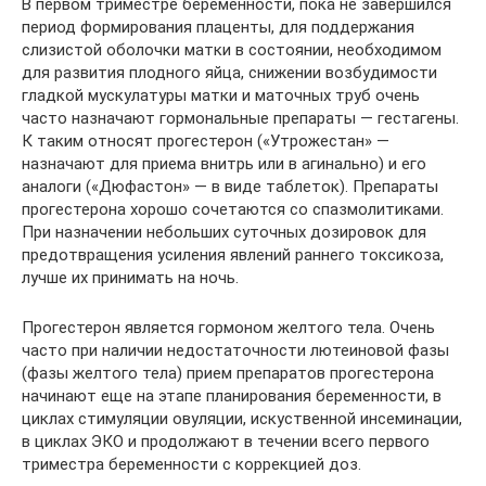
В первом триместре беременности, пока не завершился
период формирования плаценты, для поддержания
слизистой оболочки матки в состоянии, необходимом
для развития плодного яйца, снижении возбудимости
гладкой мускулатуры матки и маточных труб очень
часто назначают гормональные препараты — гестагены.
К таким относят прогестерон («Утрожестан» —
назначают для приема внитрь или в агинально) и его
аналоги («Дюфастон» — в виде таблеток). Препараты
прогестерона хорошо сочетаются со спазмолитиками.
При назначении небольших суточных дозировок для
предотвращения усиления явлений раннего токсикоза,
лучше их принимать на ночь.
Прогестерон является гормоном желтого тела. Очень
часто при наличии недостаточности лютеиновой фазы
(фазы желтого тела) прием препаратов прогестерона
начинают еще на этапе планирования беременности, в
циклах стимуляции овуляции, искуственной инсеминации,
в циклах ЭКО и продолжают в течении всего первого
триместра беременности с коррекцией доз.