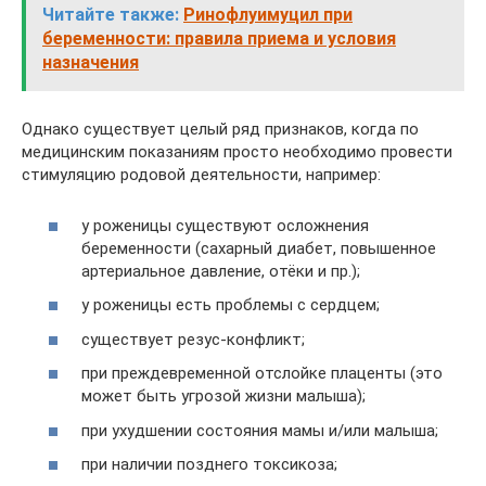
Читайте также:
Ринофлуимуцил при
беременности: правила приема и условия
назначения
Однако существует целый ряд признаков, когда по
медицинским показаниям просто необходимо провести
стимуляцию родовой деятельности, например:
у роженицы существуют осложнения
беременности (сахарный диабет, повышенное
артериальное давление, отёки и пр.);
у роженицы есть проблемы с сердцем;
существует резус-конфликт;
при преждевременной отслойке плаценты (это
может быть угрозой жизни малыша);
при ухудшении состояния мамы и/или малыша;
при наличии позднего токсикоза;