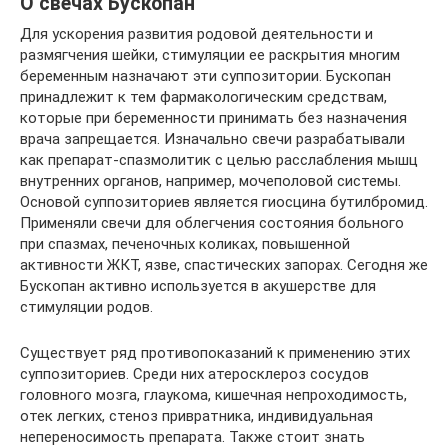
О свечах Бускопан
Для ускорения развития родовой деятельности и
размягчения шейки, стимуляции ее раскрытия многим
беременным назначают эти суппозитории. Бускопан
принадлежит к тем фармакологическим средствам,
которые при беременности принимать без назначения
врача запрещается. Изначально свечи разрабатывали
как препарат-спазмолитик с целью расслабления мышц
внутренних органов, например, мочеполовой системы.
Основой суппозиториев является гиосцина бутилбромид.
Применяли свечи для облегчения состояния больного
при спазмах, печеночных коликах, повышенной
активности ЖКТ, язве, спастических запорах. Сегодня же
Бускопан активно используется в акушерстве для
стимуляции родов.
Существует ряд противопоказаний к применению этих
суппозиториев. Среди них атеросклероз сосудов
головного мозга, глаукома, кишечная непроходимость,
отек легких, стеноз привратника, индивидуальная
непереносимость препарата. Также стоит знать