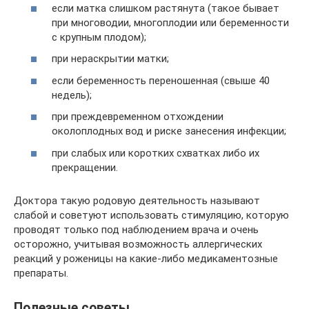
если матка слишком растянута (такое бывает
при многоводии, многоплодии или беременности
с крупным плодом);
при нераскрытии матки;
если беременность переношенная (свыше 40
недель);
при преждевременном отхождении
околоплодных вод и риске занесения инфекции;
при слабых или коротких схватках либо их
прекращении.
Доктора такую родовую деятельность называют
слабой и советуют использовать стимуляцию, которую
проводят только под наблюдением врача и очень
осторожно, учитывая возможность аллергических
реакций у роженицы на какие-либо медикаментозные
препараты.
Полезные советы