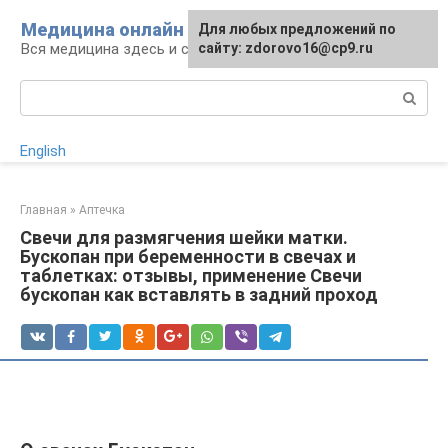
Перейти
Медицина онлайн
Для любых предложений по
к
Вся медицина здесь и сейчас
сайту: zdorovo16@cp9.ru
контенту
Поиск:
English
Главная
»
Аптечка
Свечи для размягчения шейки матки.
Бускопан при беременности в свечах и
таблетках: отзывы, применение Свечи
бускопан как вставлять в задний проход