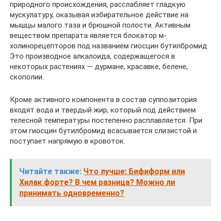
природного происхождения, расслабляет гладкую
мускулатуру, оказывая избирательное действие на
мышцы малого таза и брюшной полости. Активным
веществом препарата является блокатор м-
холинорецепторов под названием гиосцин бутилбромид.
Это производное алкалоида, содержащегося в
некоторых растениях — дурмане, красавке, белене,
скополии.
Кроме активного компонента в состав суппозитория
входят вода и твердый жир, который под действием
телесной температуры постепенно расплавляется. При
этом гиосцин бутилбромид всасывается слизистой и
поступает напрямую в кровоток.
Читайте также:
Что лучше: Бифиформ или
Хилак форте? В чем разница? Можно ли
принимать одновременно?