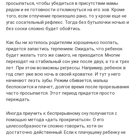
просыпаться, чтобы убедиться в присутствии мамы
рядом и ее готовности откликнуться на его зов. Кроме
того, если отлучение произошло рано, то у крохи еще не
угас сосательный рефлекс. Тогда без бутылочки ночью и
без соски сложно будет обойтись.
Как бы ни хотелось родителям хорошенько поспать,
придется запастись терпением. Ожидать, что ребенок
будет желать того же самого, не приходится. Многие
переходят на стабильный сон уже после двух, а то и трех
лет. При этом возможны регрессы. Например, ребенок в
год спит уже всю ночь в своей кроватке. И тут у него
начинают лезть зубы. Режим сбивается, малыш
беспокоится и плачет, долгое время после прорезывания
часто просыпается. Этот период придется просто
переждать.
Иногда приучить к беспрерывному сну получается с
помощью метода «дать прокричаться». О его
целесообразности сложно говорить, хотя он
достаточно действенный. Если к плачущему ребенку не