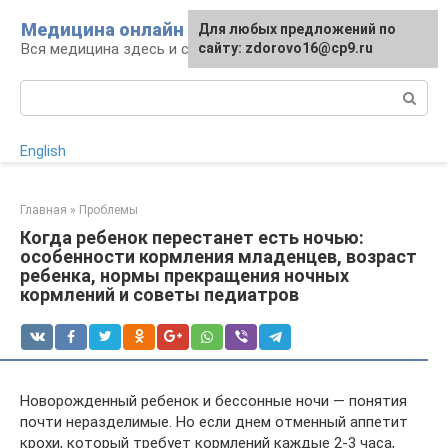
Перейти
Медицина онлайн
Для любых предложений по
к
Вся медицина здесь и сейчас
сайту: zdorovo16@cp9.ru
контенту
Поиск:
English
Главная
»
Проблемы
Когда ребенок перестанет есть ночью:
особенности кормления младенцев, возраст
ребенка, нормы прекращения ночных
кормлений и советы педиатров
Новорожденный ребенок и бессонные ночи — понятия
почти неразделимые. Но если днем отменный аппетит
крохи, который требует кормлений каждые 2-3 часа,