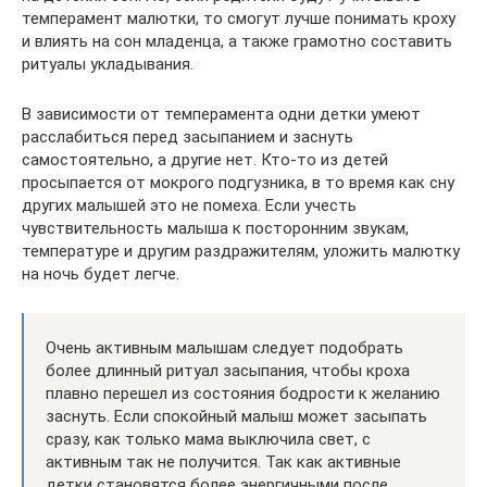
темперамент малютки, то смогут лучше понимать кроху
и влиять на сон младенца, а также грамотно составить
ритуалы укладывания.
В зависимости от темперамента одни детки умеют
расслабиться перед засыпанием и заснуть
самостоятельно, а другие нет. Кто-то из детей
просыпается от мокрого подгузника, в то время как сну
других малышей это не помеха. Если учесть
чувствительность малыша к посторонним звукам,
температуре и другим раздражителям, уложить малютку
на ночь будет легче.
Очень активным малышам следует подобрать
более длинный ритуал засыпания, чтобы кроха
плавно перешел из состояния бодрости к желанию
заснуть. Если спокойный малыш может засыпать
сразу, как только мама выключила свет, с
активным так не получится. Так как активные
детки становятся более энергичными после