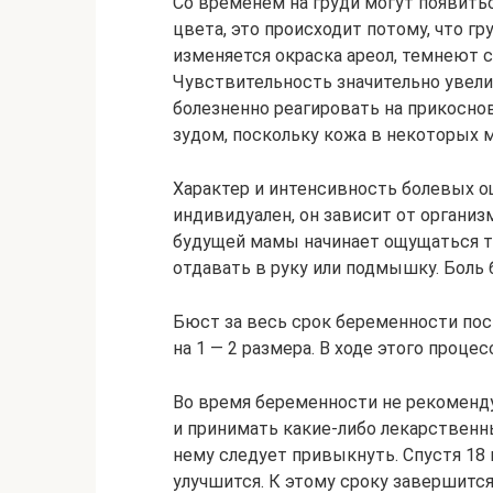
Со временем на груди могут появитьс
цвета, это происходит потому, что г
изменяется окраска ареол, темнеют с
Чувствительность значительно увел
болезненно реагировать на прикосн
зудом, поскольку кожа в некоторых м
Характер и интенсивность болевых о
индивидуален, он зависит от организ
будущей мамы начинает ощущаться т
отдавать в руку или подмышку. Боль
Бюст за весь срок беременности пос
на 1 — 2 размера. В ходе этого проце
Во время беременности не рекоменд
и принимать какие-либо лекарственн
нему следует привыкнуть. Спустя 18
улучшится. К этому сроку завершитс