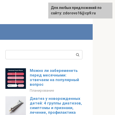
Для любых предложений по
English
сайту: zdorovo16@cp9.ru
Поиск:
Можно ли забеременеть
перед месячными:
отвечаем на популярный
вопрос
Планирование
Диатез у новорожденных
детей: 4 группы диатезов,
симптомы и признаки,
лечение, профилактика