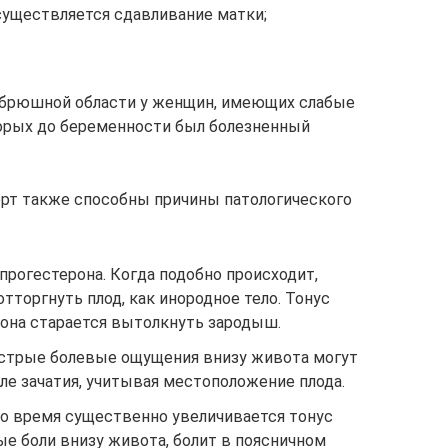
существляется сдавливание матки;
з брюшной области у женщин, имеющих слабые
орых до беременности был болезненный
т также способны причины патологического
прогестерона. Когда подобно происходит,
торгнуть плод, как инородное тело. Тонус
 она старается вытолкнуть зародыш.
Острые болевые ощущения внизу живота могут
сле зачатия, учитывая местоположение плода.
то время существенно увеличивается тонус
е боли внизу живота, болит в поясничном