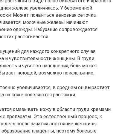
я растяжки в виде полос синеватого и красного
рудная железа увеличилась. У беременной
оски. Может появиться венозная сеточка.
ичивается, молочные железы начинают
овение одежды. Набухание сопровождается
естах растягивается.
щущений для каждого конкретного случая
ма и чувствительности женщины. В груди
яжесть и чувство наполнения, боль может
 бывает ноющей, возможно покалывание.
тоянно увеличивается, в среднем он вырастает
сса на коже появляются растяжки.
уется смазывать кожу в области груди кремами
ые препараты. Это естественный процесс, к
 недель после зачатия состояние женщины
я образование плаценты, поэтому болевые