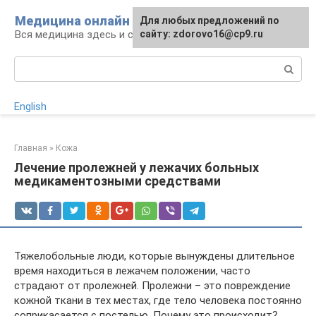
Перейти
Медицина онлайн
Для любых предложений по
к
Вся медицина здесь и сейчас
сайту: zdorovo16@cp9.ru
контенту
Поиск:
English
Главная
»
Кожа
Лечение пролежней у лежачих больных
медикаментозными средствами
Тяжелобольные люди, которые вынуждены длительное
время находиться в лежачем положении, часто
страдают от пролежней. Пролежни – это повреждение
кожной ткани в тех местах, где тело человека постоянно
соприкасается с постелью. Почему это происходит?